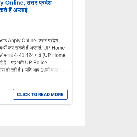
line, उत्तर प्रदेश
ते हैं अप्लाई
Apply Online, उत्तर प्रदेश
अभ्यर्थी कर सकते हैं अप्लाई. UP Home
होमगार्ड के 41,424 पदों (UP Home
ई है। यह भर्ती UP Police
ो रही है। यदि आप 10वीं पास हैं
े लिए सुनहरा अवसर हो सकता है। भर्ती
: 18 नवंबर 2025 आवेदन की अंतिम तिथि:
र्ट में 12वीं भी कहा गया है) आयु
CLICK TO READ MORE
लाइन, UPPRPB की आधिकारिक साइट
SC / ST — ₹300 आरक्षण: महिलाओं
यर को ड्यूटी के अनुसार भुगतान होगा
्ता भी।...