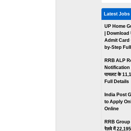
Latest Jobs
UP Home Gu
| Download
Admit Card 
by-Step Ful
RRB ALP Re
Notification O
पायलट के 11,127 
Full Details
India Post 
to Apply On
Online
RRB Group 
रेलवे में 22,195