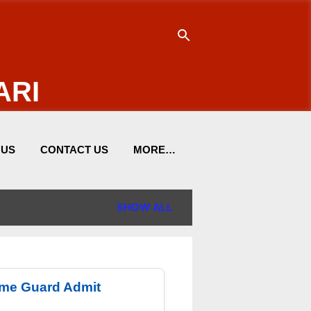
ARI
 US
CONTACT US
MORE…
SHOW ALL
me Guard Admit