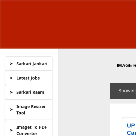
Sarkari Jankari
IMAGE 
Latest Jobs
Showing
Sarkari Kaam
P
o
Image Resizer
s
Tool
t
UP
Imaget To PDF
s
Car
Converter