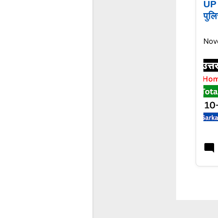
UP 
पुलि
Nov