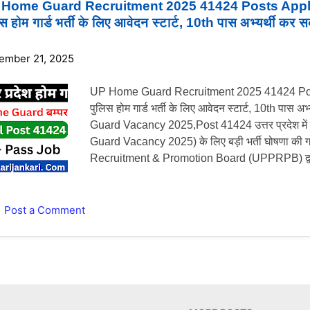
Home Guard Recruitment 2025 41424 Posts Apply On
स होम गार्ड भर्ती के लिए आवेदन स्टार्ट, 10th पास अभ्यर्थी कर सक
ember 21, 2025
UP Home Guard Recruitment 2025 41424 Posts 
पुलिस होम गार्ड भर्ती के लिए आवेदन स्टार्ट, 10th पास 
Guard Vacancy 2025,Post 41424 उत्तर प्रदेश में 
Guard Vacancy 2025) के लिए बड़ी भर्ती घोषणा की ग
Recruitment & Promotion Board (UPPRPB) द्वारा ह
और सुरक्षा सेवाओं में योगदान देना चाहते हैं, तो यह आपक
की मुख्य बातें कुल रिक्तियां: 41,424 पद आवेदन शुरू
17 दिसंबर 2025 योग्यता: कम-से-कम 10वीं पास (कुछ रिपो
Post a Comment
सीमा: लगभग 18–30 वर्ष आवेदन माध्यम: सिर्फ ऑन
पर आवेदन शुल्क: सामान्य / OBC / EWS — ₹400; 
के लिए 20% आरक्षण है। भुगतान / वेतन: होम गार्ड वैलंटि
— ₹600 प्रति ड्यूटी-दिन के हिसाब से, साथ ही महंगाई भत