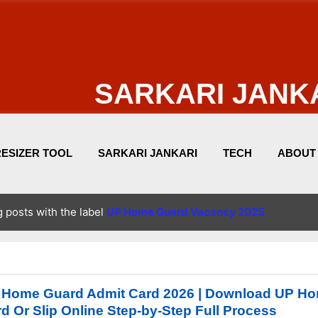
Skip to main content
SARKARI JANK
RESIZER TOOL
SARKARI JANKARI
TECH
ABOUT
PRIVACY POLICIES
 posts with the label
UP Home Guard Vacancy 2025
 Home Guard Admit Card 2026 | Download UP Ho
d Or Slip Online Step-by-Step Full Process