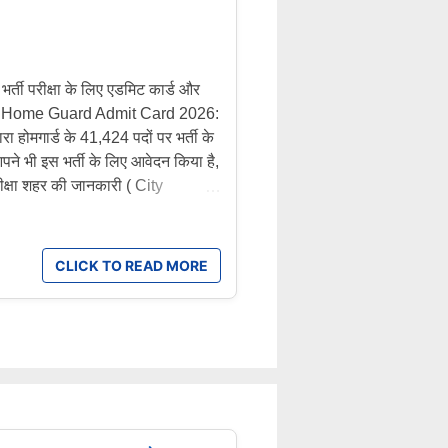
ी परीक्षा के लिए एडमिट कार्ड और
ड. UP Home Guard Admit Card 2026:
ारा होमगार्ड के 41,424 पदों पर भर्ती के
पने भी इस भर्ती के लिए आवेदन किया है,
रीक्षा शहर की जानकारी ( City
जारी कर दिया है आधिकारिक वेबसाइट
 विस्तार से बताएंगे कि आप अपना
े महत्वपूर्ण निर्देश क्या हैं। UP Home
CLICK TO READ MORE
ुलिस भर्ती व प्रोन्नति बोर्ड (
ुल पद 41,424 परीक्षा तिथि 25, 26
 अप्रैल 2026 एडमिट कार्ड जारी होने