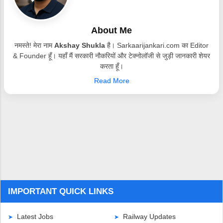
चाहते हैं, तो आपके लिए Aadhaar KYC पूरा
करना जरूरी है। रेलवे ने यह नियम क्यों बनाया?
रेलवे के मुताबिक यह कदम Ticket Dalal /
About Me
Agents पर रोक लगाने के लिए उठाया गया है। कई
नमस्ते! मेरा नाम
Akshay Shukla
है। Sarkaarijankari.com का Editor
एजेंट फर्जी अकाउंट बनाकर पहले से ही बड़ी संख्या
& Founder हूँ। यहाँ मैं सरकारी नौकरियों और टेक्नोलॉजी से जुड़ी जानकारी शेयर
में टिकट बुक कर लेते थे। बाद में यही टिकट ऊँचे
करता हूँ।
दाम पर यात्रियों को बेचे जाते थे। Aadhaar Li...
Read More
IMPORTANT QUICK LINKS
Latest Jobs
Railway Updates