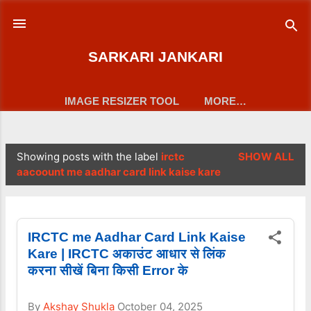
Skip to main content
SARKARI JANKARI
IMAGE RESIZER TOOL
MORE…
Showing posts with the label
irctc
SHOW ALL
P
aacoount me aadhar card link kaise kare
o
s
t
IRCTC me Aadhar Card Link Kaise
Kare | IRCTC अकाउंट आधार से लिंक
s
करना सीखें बिना किसी Error के
By
Akshay Shukla
October 04, 2025