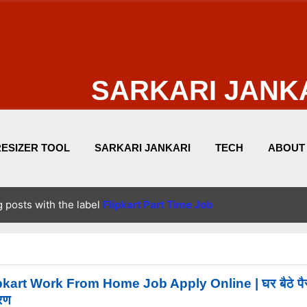
Skip to main content
SARKARI JANK
RESIZER TOOL
SARKARI JANKARI
TECH
ABOUT
PRIVACY POLICIES
 posts with the label
Flipkart Part Time Job
pkart Work From Home Job Apply Online | घर बैठे पैसे 
रण