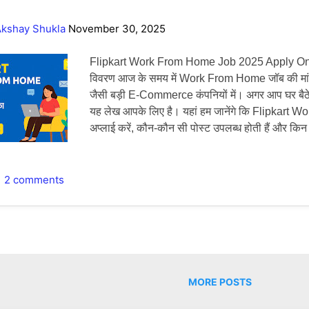
kshay Shukla
November 30, 2025
Flipkart Work From Home Job 2025 Apply Online: 
विवरण आज के समय में Work From Home जॉब की मांग 
जैसी बड़ी E-Commerce कंपनियों में। अगर आप घर बैठे Fl
यह लेख आपके लिए है। यहां हम जानेंगे कि Flipkart W
अप्लाई करें, कौन-कौन सी पोस्ट उपलब्ध होती हैं और किन
Flipkart Work From Home Job क्या है? Flipka
Chat/Email Support, Data Entry, Non-Tech Ro
From Home जॉब्स जारी करता है। इन जॉब्स के लिए ज्य
2 comments
होती—बस बेसिक कंप्यूटर/मोबाइल और अच्छी कम्युनिके
From Home Jobs Apply Online Flipkart Work 
बेहतरीन मौका आज के डिजिटल युग में हर कोई ऐसी नौकरी 
सके। इसी जरूरत को देखते हुए भारत की बड़ी ई-कॉमर्स कंप
फ्रॉम होम का शानदार अवसर प्रद...
MORE POSTS