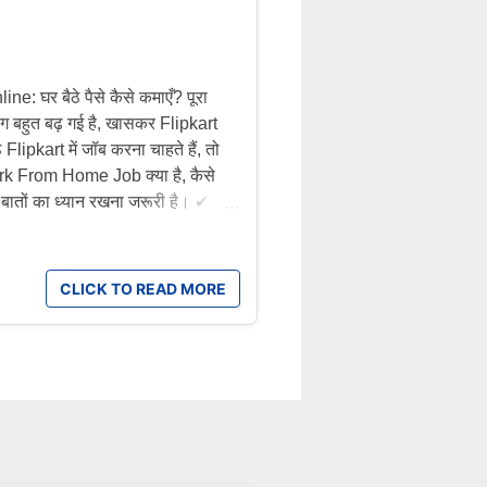
घर बैठे पैसे कैसे कमाएँ? पूरा
बहुत बढ़ गई है, खासकर Flipkart
ipkart में जॉब करना चाहते हैं, तो
ork From Home Job क्या है, कैसे
 बातों का ध्यान रखना जरूरी है। ✔
rt समय-समय पर Customer Support,
les, और Recruiter जैसे Work
ादा टेक्निकल स्किल की जरूरत नहीं
CLICK TO READ MORE
शन की जरूरत होती है। Flipkart Work
From Home: घर बैठे कमाई का
चाहता है जिसे वह घर बैठे आराम से कर
नी Flipkart ने उम्मीदवारों के लिए वर्क