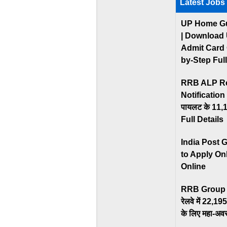
Latest Jobs
UP Home Gu
| Download
Admit Card 
by-Step Ful
RRB ALP Re
Notification O
पायलट के 11,127 
Full Details
India Post 
to Apply On
Online
RRB Group 
रेलवे में 22,195
के लिए महा-अव