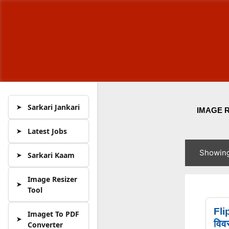
Sarkari Jankari
IMAGE 
Latest Jobs
Showing
Sarkari Kaam
P
o
Image Resizer
s
Tool
t
Fli
Imaget To PDF
s
विव
Converter